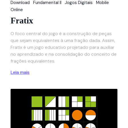
Download
Fundamental II
Jogos Digitais
Mobile
Online
Fratix
O foco central do jogo é a construção de peças
que sejam equivalentes à uma fração dada. Assim,
Fratix é um jogo educativo projetado para auxiliar
no aprendizado e na consolidação do conceito de
frações equivalentes.
Leia mais