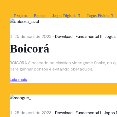
Projeto
Equipe
Jogos Digitais
Jogos Físicos
25 de abril de 2023
-
Download
Fundamental II
Jogos 
Boicorá
BOICORÁ é baseado no clássico videogame Snake, no q
para ganhar pontos e evitando obstáculos.
Leia mais
25 de abril de 2023
-
Download
Fundamental I
Jogos D