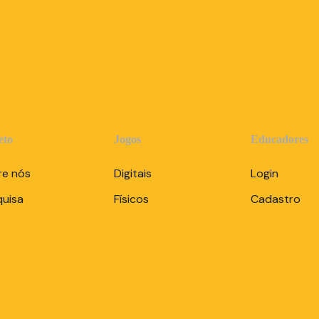
eto
Jogos
Educadores
re nós
Digitais
Login
quisa
Físicos
Cadastro