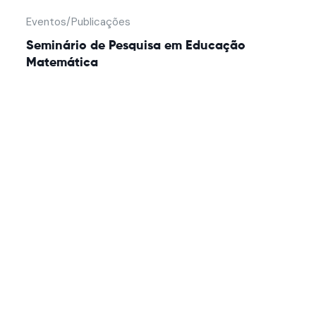
Eventos/Publicações
Seminário de Pesquisa em Educação
Matemática
Junte-se a nós em nossa missão de tornar a