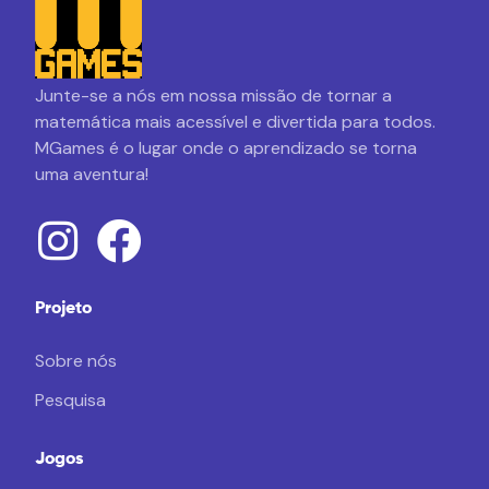
Junte-se a nós em nossa missão de tornar a
matemática mais acessível e divertida para todos.
MGames é o lugar onde o aprendizado se torna
uma aventura!
Projeto
Sobre nós
Pesquisa
Jogos